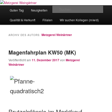
Zum
Zum
Eislingens leckere Adresse
Inhalt
sekundären
Hauptmenü
Such
Guten Tag
Neuigkeiten
unser Angebot
wechseln
Inhalt
wechseln
Metzgerei Weingärtner
Qualität & Herkunft
Filialen
Wir suchen Kollegen (m/w/d)
Metzgerei Weinärtner
ARCHIV DES AUTORS:
Magenfahrplan KW50 (MK)
Veröffentlicht am
11. Dezember 2017
von
Metzgerei
Weinärtner
Brutzelpfännle im Marktkauf