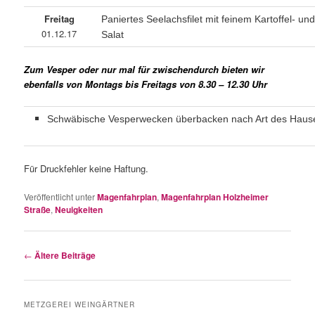
Freitag
Paniertes Seelachsfilet mit feinem Kartoffel- u
01.12.17
Salat
Zum Vesper oder nur mal für zwischendurch bieten wir
ebenfalls von Montags bis Freitags von 8.30 – 12.30 Uhr
Schwäbische Vesperwecken überbacken nach Art des Haus
Für Druckfehler keine Haftung.
Veröffentlicht unter
Magenfahrplan
,
Magenfahrplan Holzheimer
Straße
,
Neuigkeiten
Beitragsnavigation
←
Ältere Beiträge
METZGEREI WEINGÄRTNER