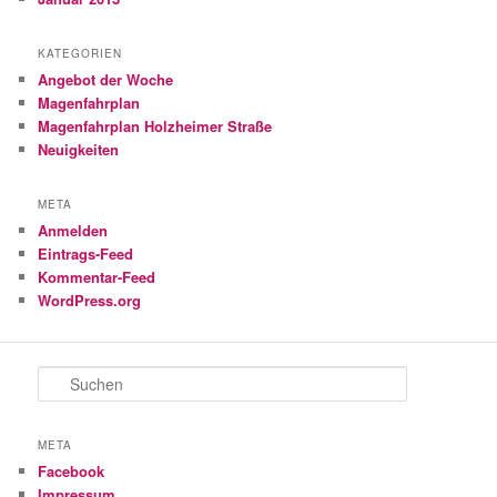
KATEGORIEN
Angebot der Woche
Magenfahrplan
Magenfahrplan Holzheimer Straße
Neuigkeiten
META
Anmelden
Eintrags-Feed
Kommentar-Feed
WordPress.org
S
u
c
h
META
e
Facebook
n
Impressum