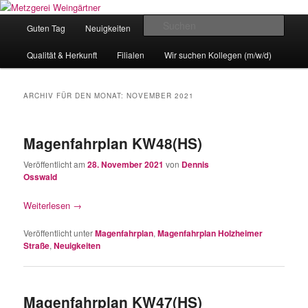
Zum
Zum
Eislingens leckere Adresse
Inhalt
sekundären
Hauptmenü
Such
Guten Tag
Neuigkeiten
unser Angebot
wechseln
Inhalt
wechseln
Metzgerei Weingärtner
Qualität & Herkunft
Filialen
Wir suchen Kollegen (m/w/d)
ARCHIV FÜR DEN MONAT:
NOVEMBER 2021
Magenfahrplan KW48(HS)
Veröffentlicht am
28. November 2021
von
Dennis
Osswald
Weiterlesen
→
Veröffentlicht unter
Magenfahrplan
,
Magenfahrplan Holzheimer
Straße
,
Neuigkeiten
Magenfahrplan KW47(HS)