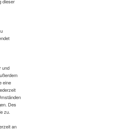
g dieser
zu
endet
r und
 außerdem
e eine
ederzeit
 Umständen
gen. Des
e zu.
rzeit an