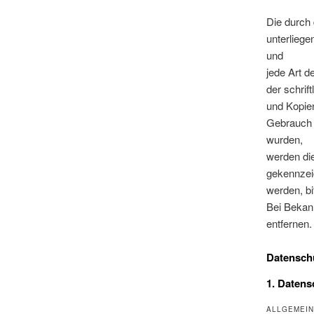
Die durch 
unterliege
und
jede Art 
der schrif
und Kopien
Gebrauch g
wurden,
werden die
gekennzei
werden, bi
Bei Bekan
entfernen.
Datensch
1. Datens
ALLGEMEIN