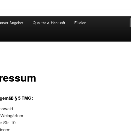
unser Angebot
Qualität & Herkunft
Filialen
ngärtner
ressum
gemäß § 5 TMG:
sswald
 Weingärtner
 Str. 10
lingen