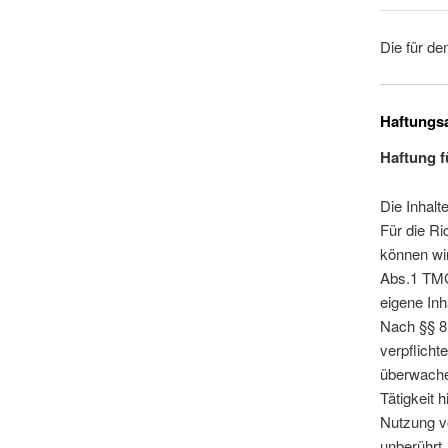
Die für d
Haftungs
Haftung f
Die Inhalt
Für die Ric
können wi
Abs.1 TMG
eigene Inh
Nach §§ 8 
verpflicht
überwache
Tätigkeit 
Nutzung v
unberührt.