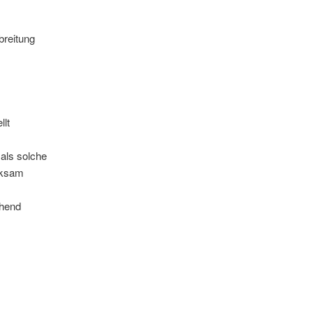
breitung
llt
 als solche
rksam
ehend