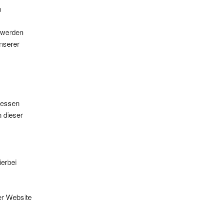
n
t werden
nserer
Dessen
n dieser
ierbei
er Website