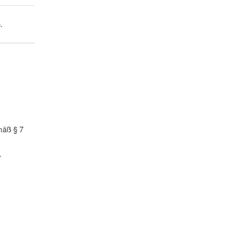
.
mäß § 7
.