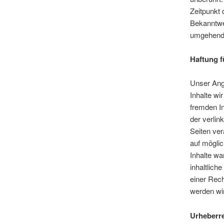
Zeitpunkt 
Bekanntwe
umgehend 
Haftung f
Unser Ange
Inhalte wi
fremden I
der verlink
Seiten ver
auf mögli
Inhalte wa
inhaltlich
einer Rec
werden wir
Urheberr