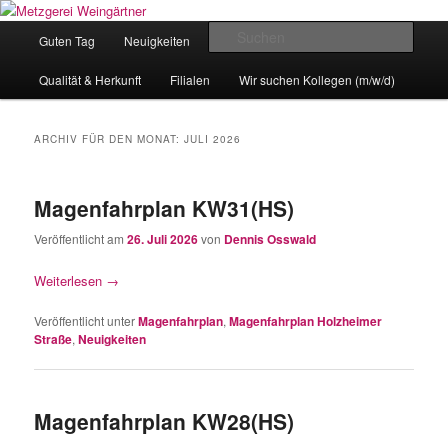
Zum
Zum
Eislingens leckere Adresse
Inhalt
sekundären
Hauptmenü
Such
Guten Tag
Neuigkeiten
unser Angebot
wechseln
Inhalt
wechseln
Metzgerei Weingärtner
Qualität & Herkunft
Filialen
Wir suchen Kollegen (m/w/d)
ARCHIV FÜR DEN MONAT:
JULI 2026
Magenfahrplan KW31(HS)
Veröffentlicht am
26. Juli 2026
von
Dennis Osswald
Weiterlesen
→
Veröffentlicht unter
Magenfahrplan
,
Magenfahrplan Holzheimer
Straße
,
Neuigkeiten
Magenfahrplan KW28(HS)