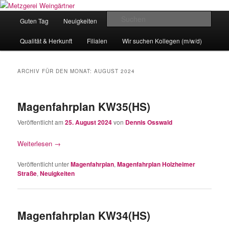
Zum
Zum
Eislingens leckere Adresse
Inhalt
sekundären
Hauptmenü
Such
Guten Tag
Neuigkeiten
unser Angebot
wechseln
Inhalt
wechseln
Metzgerei Weingärtner
Qualität & Herkunft
Filialen
Wir suchen Kollegen (m/w/d)
ARCHIV FÜR DEN MONAT:
AUGUST 2024
Magenfahrplan KW35(HS)
Veröffentlicht am
25. August 2024
von
Dennis Osswald
Weiterlesen
→
Veröffentlicht unter
Magenfahrplan
,
Magenfahrplan Holzheimer
Straße
,
Neuigkeiten
Magenfahrplan KW34(HS)