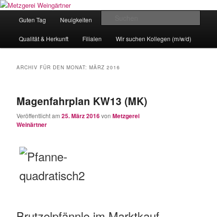
Zum
Zum
Eislingens leckere Adresse
Inhalt
sekundären
Hauptmenü
Such
Guten Tag
Neuigkeiten
unser Angebot
wechseln
Inhalt
wechseln
Metzgerei Weingärtner
Qualität & Herkunft
Filialen
Wir suchen Kollegen (m/w/d)
ARCHIV FÜR DEN MONAT:
MÄRZ 2016
Magenfahrplan KW13 (MK)
Veröffentlicht am
25. März 2016
von
Metzgerei
Weinärtner
Brutzelpfännle im Marktkauf