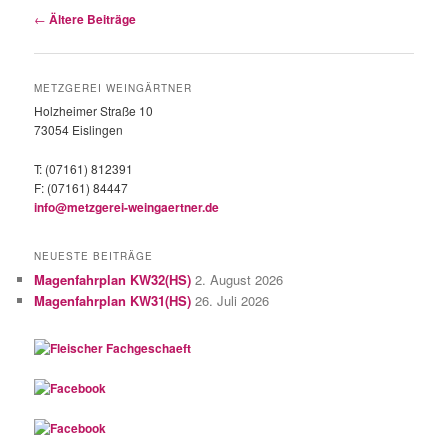
Beitragsnavigation
←
Ältere Beiträge
METZGEREI WEINGÄRTNER
Holzheimer Straße 10
73054 Eislingen
T: (07161) 812391
F: (07161) 84447
info@metzgerei-weingaertner.de
NEUESTE BEITRÄGE
Magenfahrplan KW32(HS)
2. August 2026
Magenfahrplan KW31(HS)
26. Juli 2026