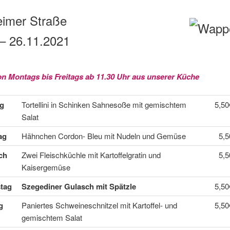
eimer Straße
– 26.11
.2021
on Montags bis Freitags ab 11.30 Uhr aus unserer Küche
g
Tortellini in Schinken Sahnesoße mit gemischtem
5,50
Salat
ag
Hähnchen Cordon- Bleu mit Nudeln und Gemüse
5,5
ch
Zwei Fleischküchle mit Kartoffelgratin und
5,5
Kaisergemüse
tag
Szegediner Gulasch mit Spätzle
5,50
g
Paniertes Schweineschnitzel mit Kartoffel- und
5,50
gemischtem Salat