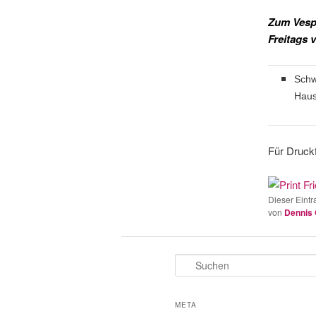
Zum Vespe
Freitags 
Schw
Hau
Für Druckf
Dieser Eintr
von
Dennis
S
u
c
h
META
e