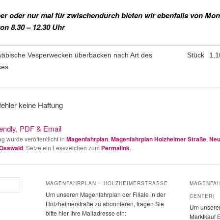
r oder nur mal für zwischendurch bieten wir ebenfalls von Mon
von 8.30 – 12.30 Uhr
äbische Vesperwecken überbacken nach Art des
Stück
1,1
ses
ehler keine Haftung
ag wurde veröffentlicht in
Magenfahrplan
,
Magenfahrplan Holzheimer Straße
,
Neu
 Osswald
. Setze ein Lesezeichen zum
Permalink
.
MAGENFAHRPLAN – HOLZHEIMERSTRASSE
MAGENFAH
Um unseren Magenfahrplan der Filiale in der
CENTER)
Holzheimerstraße zu abonnieren, tragen Sie
Um unseren
bitte hier Ihre Mailadresse ein:
Marktkauf E