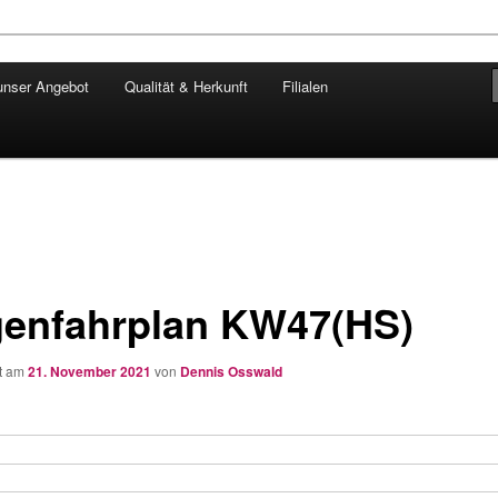
unser Angebot
Qualität & Herkunft
Filialen
ngärtner
enfahrplan KW47(HS)
ht am
21. November 2021
von
Dennis Osswald