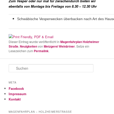
Zum Vesper oder nur mal für zwischendurch bieten wir
ebenfalls von Montags bis Freitags von 8.30 – 12.30 Uhr
Schwäbische Vesperwecken überbacken nach Art des Haus
Dieser Eintrag wurde veröffentlicht in
Magenfahrplan Holzheimer
Straße
,
Neuigkeiten
von
Metzgerei Weinärtner
. Setze ein
Lesezeichen zum
Permalink
.
S
u
c
h
META
e
Facebook
n
Impressum
Kontakt
MAGENFAHRPLAN – HOLZHEIMERSTRASSE