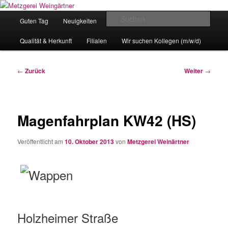
Zum
Eislingens leckere Adresse
Inhalt
Hauptmenü
Such
Guten Tag
Neuigkeiten
unser Angebot
wechseln
Metzgerei Weingärtner
Qualität & Herkunft
Filialen
Wir suchen Kollegen (m/w/d)
Beitragsnavigation
←
Zurück
Weiter
→
Magenfahrplan KW42 (HS)
Veröffentlicht am
10. Oktober 2013
von
Metzgerei Weinärtner
Holzheimer Straße