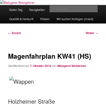
Zum
Eislingens leckere Adresse
Inhalt
Hauptmenü
Such
Guten Tag
Neuigkeiten
unser Angebot
wechseln
Metzgerei Weingärtner
Qualität & Herkunft
Filialen
Wir suchen Kollegen (m/w/d)
Beitragsnavigation
←
Zurück
Weiter
→
Magenfahrplan KW41 (HS)
Veröffentlicht am
7. Oktober 2016
von
Metzgerei Weinärtner
Holzheimer Straße