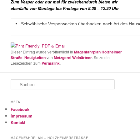
Zum Vesper oder nur mal für zwischendurch bieten wir
ebenfalls von Montags bis Freitags von 8.30 – 12.30 Uhr
Schwäbische Vesperwecken überbacken nach Art des Haus
Dieser Eintrag wurde veröffentlicht in
Magenfahrplan Holzheimer
Straße
,
Neuigkeiten
von
Metzgerei Weinärtner
. Setze ein
Lesezeichen zum
Permalink
.
S
u
c
h
META
e
Facebook
n
Impressum
Kontakt
MAGENFAHRPLAN – HOLZHEIMERSTRASSE