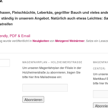
e.
axen, Fleischküchle, Leberkäs,
gegrillter Bauch und vieles
and
 ständig in
unserem Angebot.
Natürlich auch etwas Leichtes:
Sa
streifen
ag wurde veröffentlicht in
Neuigkeiten
von
Metzgerei Weinärtner
. Setze ein Lese
MAGENFAHRPLAN – HOLZHEIMERSTRASSE
MAGENFAH
Um unseren Magenfahrplan der Filiale in der
CENTER)
Holzheimerstraße zu abonnieren, tragen Sie
Um unseren
bitte hier Ihre Mailadresse ein:
Marktkauf E
bitte hier I