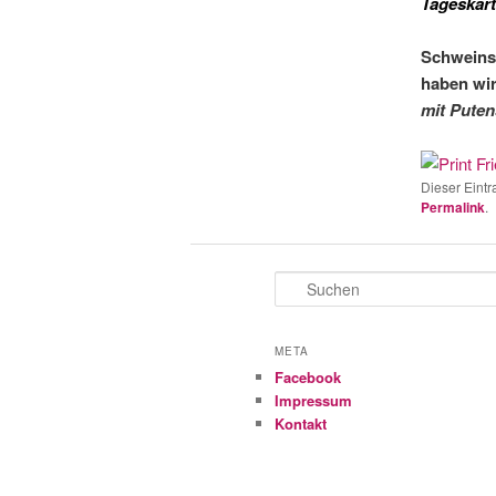
Tageskart
Schweinsh
haben wir
mit Puten
Dieser Eintr
Permalink
.
S
u
c
h
META
e
Facebook
n
Impressum
Kontakt