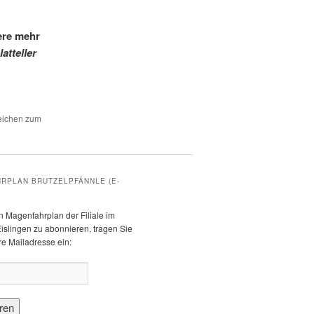
ere mehr
lat
teller
zeichen zum
RPLAN BRUTZELPFÄNNLE (E-
 Magenfahrplan der Filiale im
islingen zu abonnieren, tragen Sie
hre Mailadresse ein: