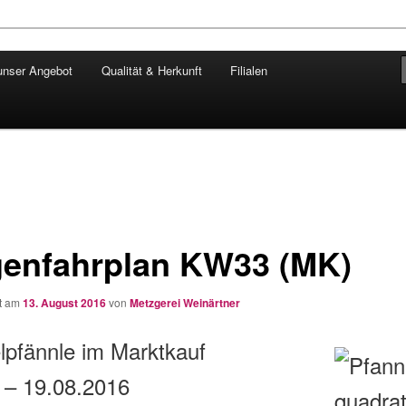
unser Angebot
Qualität & Herkunft
Filialen
ngärtner
enfahrplan KW33 (MK)
ht am
13. August 2016
von
Metzgerei Weinärtner
lpfännle im Marktkauf
 – 19.08.2016