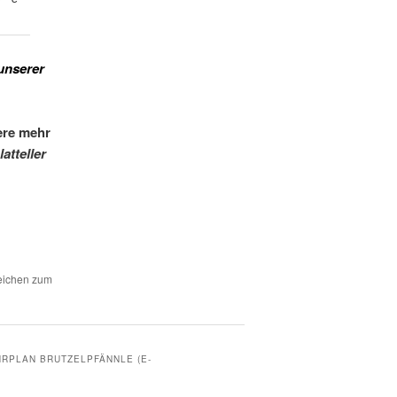
 unserer
ere mehr
lat
teller
zeichen zum
RPLAN BRUTZELPFÄNNLE (E-