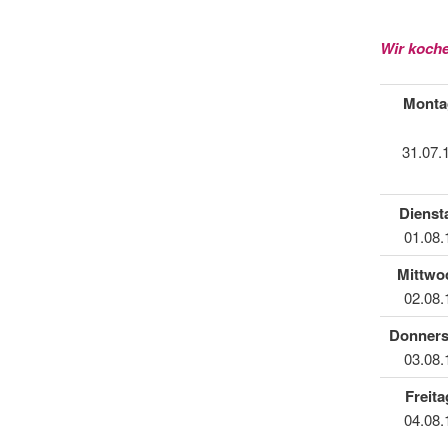
Wir koche
Monta
31.07.
Dienst
01.08.
Mittwo
02.08.
Donners
03.08.
Freita
04.08.