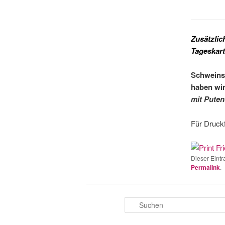
Zusätzlic
Tageskart
Schweinsh
haben wir
mit Puten
Für Druckf
Dieser Eintr
Permalink
.
S
u
c