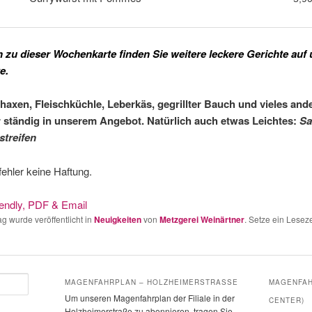
h zu dieser Wochenkarte finden Sie weitere leckere Gerichte auf
e.
axen, Fleischküchle, Leberkäs,
gegrillter Bauch und vieles
and
 ständig in
unserem Angebot.
Natürlich auch etwas Leichtes:
Sa
streifen
ehler keine Haftung.
ag wurde veröffentlicht in
Neuigkeiten
von
Metzgerei Weinärtner
. Setze ein Lese
MAGENFAHRPLAN – HOLZHEIMERSTRASSE
MAGENFAH
Um unseren Magenfahrplan der Filiale in der
CENTER)
Holzheimerstraße zu abonnieren, tragen Sie