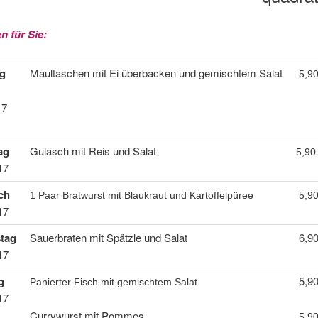
n für Sie:
g
Maultaschen mit Ei überbacken und gemischtem Salat
5,9
17
ag
Gulasch mit Reis und Salat
5,9
17
ch
1 Paar Bratwurst mit Blaukraut und Kartoffelpüree
5,9
17
tag
Sauerbraten mit Spätzle und Salat
6,9
17
g
5,9
Panierter Fisch mit gemischtem Salat
17
Currywurst mit Pommes
5,9