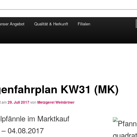
unser Angebot
Qualität & Herkunft
Filialen
ngärtner
enfahrplan KW31 (MK)
ht am
29. Juli 2017
von
Metzgerei Weinärtner
lpfännle im Marktkauf
 – 04.08.2017