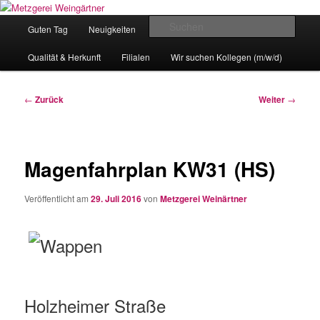
Zum
Eislingens leckere Adresse
Inhalt
Hauptmenü
Such
Guten Tag
Neuigkeiten
unser Angebot
wechseln
Metzgerei Weingärtner
Qualität & Herkunft
Filialen
Wir suchen Kollegen (m/w/d)
Beitragsnavigation
←
Zurück
Weiter
→
Magenfahrplan KW31 (HS)
Veröffentlicht am
29. Juli 2016
von
Metzgerei Weinärtner
Holzheimer Straße