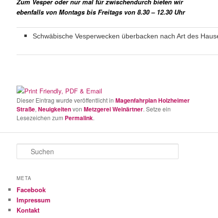
Zum Vesper oder nur mal für zwischendurch bieten wir
ebenfalls von Montags bis Freitags von 8.30 – 12.30 Uhr
Schwäbische Vesperwecken überbacken nach Art des Haus
Dieser Eintrag wurde veröffentlicht in
Magenfahrplan Holzheimer
Straße
,
Neuigkeiten
von
Metzgerei Weinärtner
. Setze ein
Lesezeichen zum
Permalink
.
S
u
c
h
META
e
Facebook
n
Impressum
Kontakt