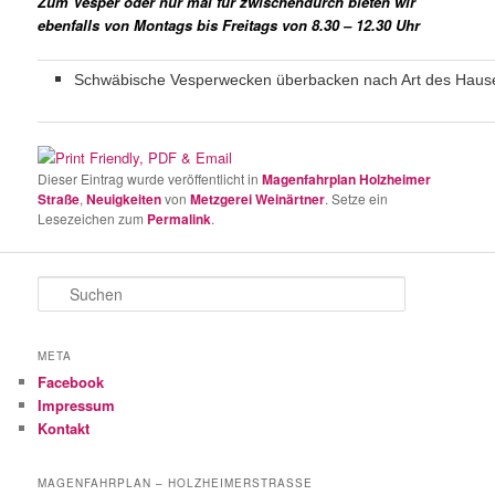
Zum Vesper oder nur mal für zwischendurch bieten wir
ebenfalls von Montags bis Freitags von 8.30 – 12.30 Uhr
Schwäbische Vesperwecken überbacken nach Art des Haus
Dieser Eintrag wurde veröffentlicht in
Magenfahrplan Holzheimer
Straße
,
Neuigkeiten
von
Metzgerei Weinärtner
. Setze ein
Lesezeichen zum
Permalink
.
S
u
c
h
META
e
Facebook
n
Impressum
Kontakt
MAGENFAHRPLAN – HOLZHEIMERSTRASSE