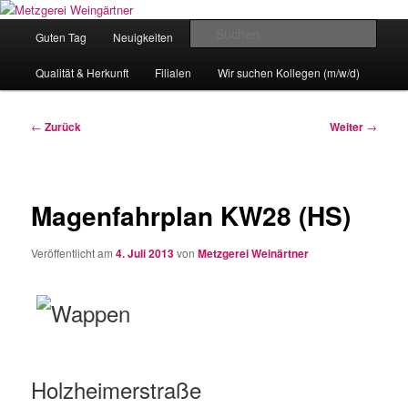
Zum
Eislingens leckere Adresse
Inhalt
Hauptmenü
Such
Guten Tag
Neuigkeiten
unser Angebot
wechseln
Metzgerei Weingärtner
Qualität & Herkunft
Filialen
Wir suchen Kollegen (m/w/d)
Beitragsnavigation
←
Zurück
Weiter
→
Magenfahrplan KW28 (HS)
Veröffentlicht am
4. Juli 2013
von
Metzgerei Weinärtner
Holzheimerstraße