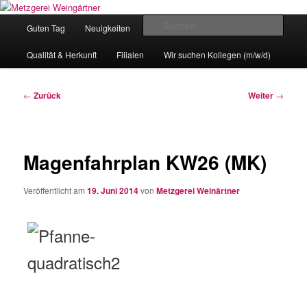
Zum
Eislingens leckere Adresse
Inhalt
Hauptmenü
Such
Guten Tag
Neuigkeiten
unser Angebot
wechseln
Metzgerei Weingärtner
Qualität & Herkunft
Filialen
Wir suchen Kollegen (m/w/d)
Beitragsnavigation
←
Zurück
Weiter
→
Magenfahrplan KW26 (MK)
Veröffentlicht am
19. Juni 2014
von
Metzgerei Weinärtner