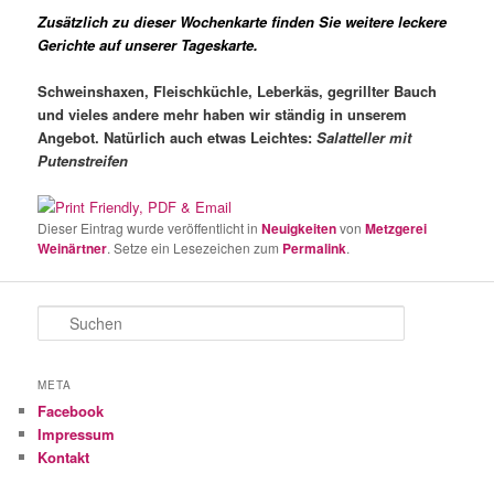
Zusätzlich zu dieser Wochenkarte finden Sie weitere leckere
Gerichte auf unserer Tageskarte.
Schweinshaxen, Fleischküchle, Leberkäs,
gegrillter Bauch
und vieles
andere mehr haben wir ständig in
unserem
Angebot.
Natürlich auch etwas Leichtes:
Salat
teller mit
Putenstreifen
Dieser Eintrag wurde veröffentlicht in
Neuigkeiten
von
Metzgerei
Weinärtner
. Setze ein Lesezeichen zum
Permalink
.
S
u
c
h
META
e
Facebook
n
Impressum
Kontakt