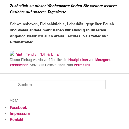
Zusätzlich zu dieser Wochenkarte finden Sie weitere leckere
Gerichte auf unserer Tageskarte.
Schweinshaxen, Fleischküchle, Leberkäs,
gegrillter Bauch
und vieles
andere mehr haben wir ständig in
unserem
Angebot.
Natürlich auch etwas Leichtes:
Salat
teller mit
Putenstreifen
Dieser Eintrag wurde veröffentlicht in
Neuigkeiten
von
Metzgerei
Weinärtner
. Setze ein Lesezeichen zum
Permalink
.
S
u
c
h
META
e
Facebook
n
Impressum
Kontakt