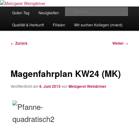
Zum
Eislingens leckere Adresse
Inhalt
Hauptmenü
Such
Guten Tag
Neuigkeiten
unser Angebot
wechseln
Metzgerei Weingärtner
Qualität & Herkunft
Filialen
Wir suchen Kollegen (m/w/d)
Beitragsnavigation
←
Zurück
Weiter
→
Magenfahrplan KW24 (MK)
Veröffentlicht am
6. Juni 2013
von
Metzgerei Weinärtner