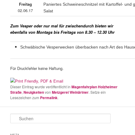
Freitag
Paniertes Schweineschnitzel mit Kartoffel- und
02.06.17
Salat
Zum Vesper oder nur mal für zwischendurch bieten wir
ebenfalls von Montags bis Freitags von 8.30 – 12.30 Uhr
Schwäbische Vesperwecken überbacken nach Art des Haus
Für Druckfehler keine Haftung.
Dieser Eintrag wurde veröffentlicht in
Magenfahrplan Holzheimer
Straße
,
Neuigkeiten
von
Metzgerei Weinärtner
. Setze ein
Lesezeichen zum
Permalink
.
S
u
c
h