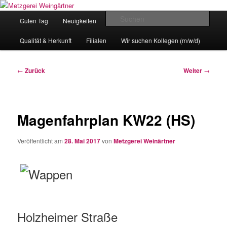
Zum
Eislingens leckere Adresse
Inhalt
Hauptmenü
Such
Guten Tag
Neuigkeiten
unser Angebot
wechseln
Metzgerei Weingärtner
Qualität & Herkunft
Filialen
Wir suchen Kollegen (m/w/d)
Beitragsnavigation
←
Zurück
Weiter
→
Magenfahrplan KW22 (HS)
Veröffentlicht am
28. Mai 2017
von
Metzgerei Weinärtner
Holzheimer Straße