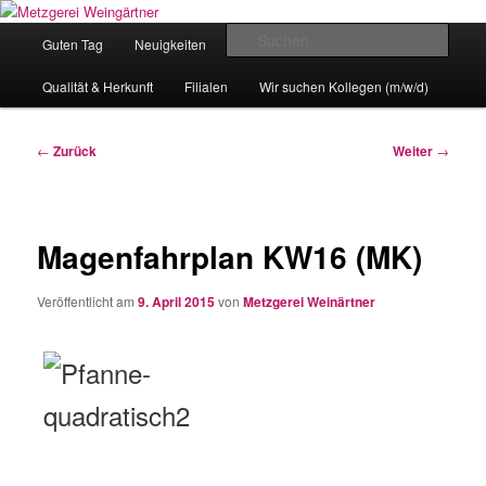
Zum
Eislingens leckere Adresse
Inhalt
Hauptmenü
Such
Guten Tag
Neuigkeiten
unser Angebot
wechseln
Metzgerei Weingärtner
Qualität & Herkunft
Filialen
Wir suchen Kollegen (m/w/d)
Beitragsnavigation
←
Zurück
Weiter
→
Magenfahrplan KW16 (MK)
Veröffentlicht am
9. April 2015
von
Metzgerei Weinärtner