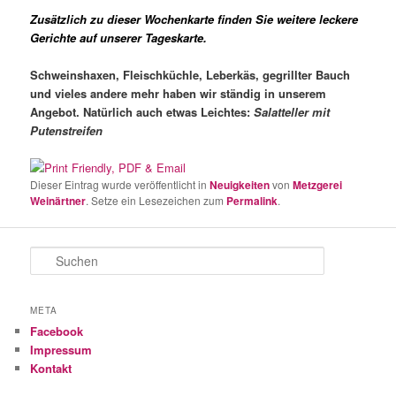
Zusätzlich zu dieser Wochenkarte finden Sie weitere leckere
Gerichte auf unserer Tageskarte.
Schweinshaxen, Fleischküchle, Leberkäs,
gegrillter Bauch
und vieles
andere mehr haben wir ständig in
unserem
Angebot.
Natürlich auch etwas Leichtes:
Salat
teller mit
Putenstreifen
Dieser Eintrag wurde veröffentlicht in
Neuigkeiten
von
Metzgerei
Weinärtner
. Setze ein Lesezeichen zum
Permalink
.
S
u
c
h
META
e
Facebook
n
Impressum
Kontakt