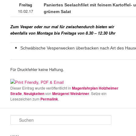
Freitag
Paniertes Seelachfilet mit feinem Kartoffel- 
10.02.17
grünem Salat
Zum Vesper oder nur mal für zwischendurch bieten wir
ebenfalls von Montags bis Freitags von 8.30 – 12.30 Uhr
Schwäbische Vesperwecken überbacken nach Art des Haus
Für Druckfehler keine Haftung.
Dieser Eintrag wurde veröffentlicht in
Magenfahrplan Holzheimer
Straße
,
Neuigkeiten
von
Metzgerei Weinärtner
. Setze ein
Lesezeichen zum
Permalink
.
S
u
c
h