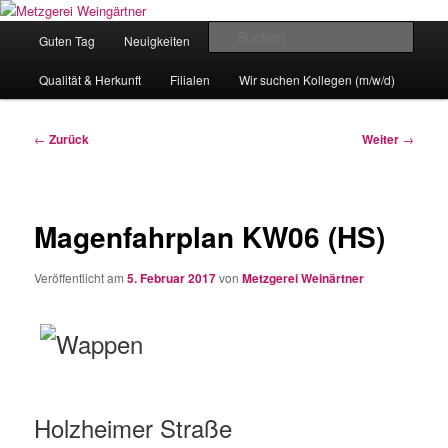
Zum
Eislingens leckere Adresse
Inhalt
Hauptmenü
Such
Guten Tag
Neuigkeiten
unser Angebot
wechseln
Metzgerei Weingärtner
Qualität & Herkunft
Filialen
Wir suchen Kollegen (m/w/d)
Beitragsnavigation
←
Zurück
Weiter
→
Magenfahrplan KW06 (HS)
Veröffentlicht am
5. Februar 2017
von
Metzgerei Weinärtner
Holzheimer Straße