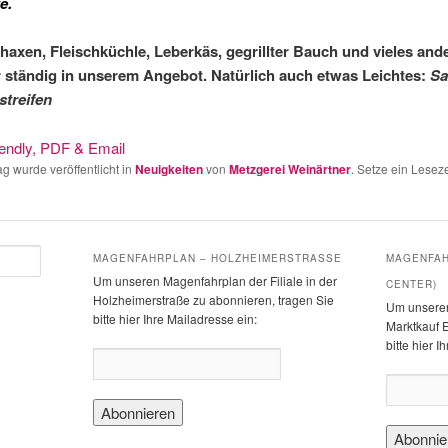
e.
axen, Fleischküchle, Leberkäs,
gegrillter Bauch und vieles
and
 ständig in
unserem Angebot.
Natürlich auch etwas Leichtes:
Sa
streifen
ag wurde veröffentlicht in
Neuigkeiten
von
Metzgerei Weinärtner
. Setze ein Lese
MAGENFAHRPLAN – HOLZHEIMERSTRASSE
MAGENFAH
Um unseren Magenfahrplan der Filiale in der
CENTER)
Holzheimerstraße zu abonnieren, tragen Sie
Um unseren
bitte hier Ihre Mailadresse ein:
Marktkauf E
bitte hier I