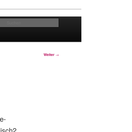
Suchen
Weiter
→