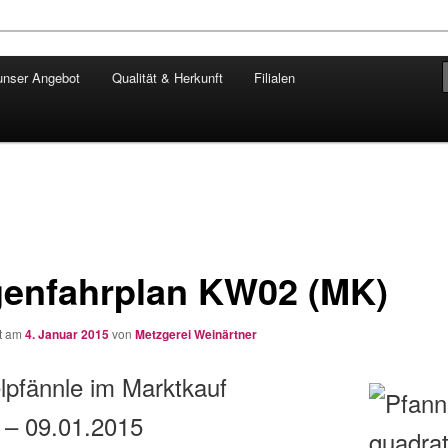
unser Angebot
Qualität & Herkunft
Filialen
ngärtner
enfahrplan KW02 (MK)
ht am
4. Januar 2015
von
Metzgerei Weinärtner
lpfännle im Marktkauf
 – 09.01.2015