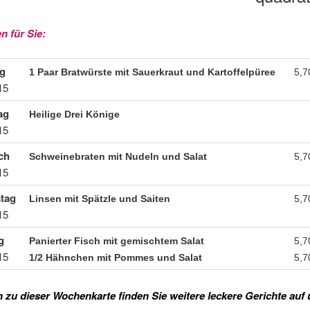
n für Sie:
g
1 Paar Bratwürste mit Sauerkraut und Kartoffelpüree
5,7
15
ag
Heilige Drei Könige
15
ch
Schweinebraten mit Nudeln und Salat
5,7
15
tag
Linsen mit Spätzle und Saiten
5,7
15
g
Panierter Fisch mit gemischtem Salat
5,7
15
1/2 Hähnchen mit Pommes und Salat
5,7
h zu dieser Wochenkarte finden Sie weitere leckere Gerichte auf