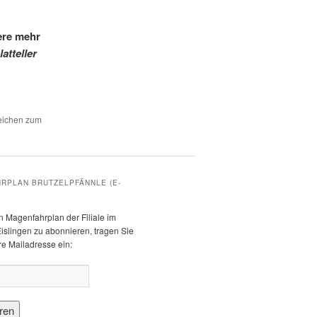
ere mehr
lat
teller
zeichen zum
RPLAN BRUTZELPFÄNNLE (E-
 Magenfahrplan der Filiale im
islingen zu abonnieren, tragen Sie
hre Mailadresse ein: