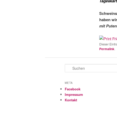
Tageskart
Schweinsh
haben wir
mit Puten
Dieser Eintr
Permalink
.
S
u
c
h
META
e
Facebook
n
Impressum
Kontakt