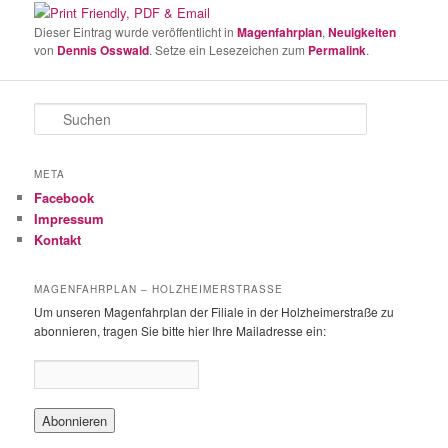
Dieser Eintrag wurde veröffentlicht in
Magenfahrplan
,
Neuigkeiten
von
Dennis Osswald
. Setze ein Lesezeichen zum
Permalink
.
S
u
c
h
META
e
Facebook
n
Impressum
Kontakt
MAGENFAHRPLAN – HOLZHEIMERSTRASSE
Um unseren Magenfahrplan der Filiale in der Holzheimerstraße zu
abonnieren, tragen Sie bitte hier Ihre Mailadresse ein: