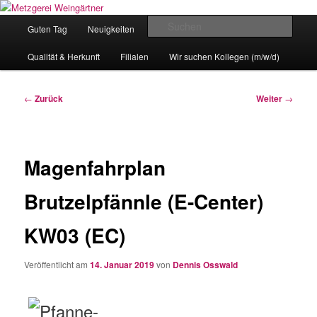
Zum
Eislingens leckere Adresse
Inhalt
Hauptmenü
Such
Guten Tag
Neuigkeiten
unser Angebot
wechseln
Metzgerei Weingärtner
Qualität & Herkunft
Filialen
Wir suchen Kollegen (m/w/d)
Beitragsnavigation
←
Zurück
Weiter
→
Magenfahrplan
Brutzelpfännle (E-Center)
KW03 (EC)
Veröffentlicht am
14. Januar 2019
von
Dennis Osswald