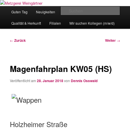
Zum
Eislingens leckere Adresse
Inhalt
Hauptmenü
Such
Guten Tag
Neuigkeiten
unser Angebot
wechseln
Metzgerei Weingärtner
Qualität & Herkunft
Filialen
Wir suchen Kollegen (m/w/d)
Beitragsnavigation
←
Zurück
Weiter
→
Magenfahrplan KW05 (HS)
Veröffentlicht am
28. Januar 2018
von
Dennis Osswald
Holzheimer Straße