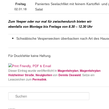
Freitag
Paniertes Seelachfilet mit feinem Kartoffel- un
02.01.18
Salat
Zum Vesper oder nur mal für zwischendurch bieten wir
ebenfalls von Montags bis Freitags von 8.30 – 12.30 Uhr
Schwäbische Vesperwecken überbacken nach Art des Haus
Für Druckfehler keine Haftung.
Dieser Eintrag wurde veröffentlicht in
Magenfahrplan
,
Magenfahrplan
Holzheimer Straße
,
Neuigkeiten
von
Dennis Osswald
. Setze ein
Lesezeichen zum
Permalink
.
S
u
c
h