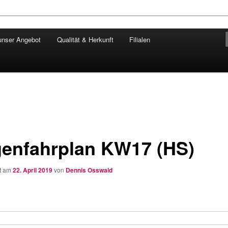
unser Angebot
Qualität & Herkunft
Filialen
ngärtner
enfahrplan KW17 (HS)
ht am
22. April 2019
von
Dennis Osswald