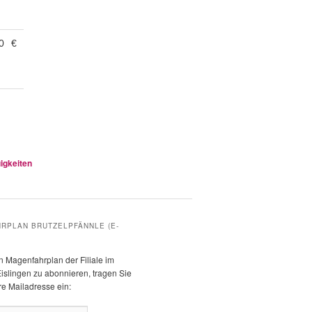
0
€
igkeiten
RPLAN BRUTZELPFÄNNLE (E-
 Magenfahrplan der Filiale im
islingen zu abonnieren, tragen Sie
hre Mailadresse ein: