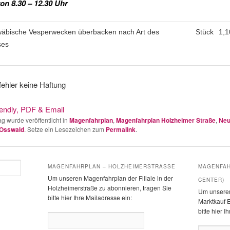
von 8.30 – 12.30 Uhr
äbische Vesperwecken überbacken nach Art des
Stück
1,1
ses
ehler keine Haftung
ag wurde veröffentlicht in
Magenfahrplan
,
Magenfahrplan Holzheimer Straße
,
Neu
 Osswald
. Setze ein Lesezeichen zum
Permalink
.
MAGENFAHRPLAN – HOLZHEIMERSTRASSE
MAGENFAH
Um unseren Magenfahrplan der Filiale in der
CENTER)
Holzheimerstraße zu abonnieren, tragen Sie
Um unseren
bitte hier Ihre Mailadresse ein:
Marktkauf E
bitte hier I