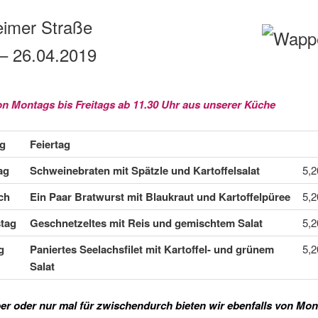
eimer Straße
– 26.04.2019
on Montags bis Freitags ab 11.30 Uhr aus unserer Küche
g
Feiertag
ag
Schweinebraten mit Spätzle und Kartoffelsalat
5,2
ch
Ein Paar Bratwurst mit Blaukraut und Kartoffelpüree
5,2
tag
Geschnetzeltes mit Reis und gemischtem Salat
5,2
g
Paniertes Seelachsfilet mit Kartoffel- und grünem
5,2
Salat
r oder nur mal für zwischendurch bieten wir ebenfalls von Mon