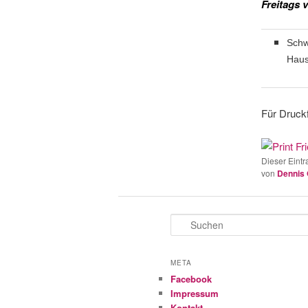
Freitags 
Schw
Hau
Für Druckf
Dieser Eintr
von
Dennis
S
u
c
h
META
e
Facebook
n
Impressum
Kontakt