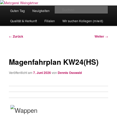
Zum
Eislingens leckere Adresse
Inhalt
Hauptmenü
Such
Guten Tag
Neuigkeiten
unser Angebot
wechseln
Metzgerei Weingärtner
Qualität & Herkunft
Filialen
Wir suchen Kollegen (m/w/d)
Beitragsnavigation
←
Zurück
Weiter
→
Magenfahrplan KW24(HS)
Veröffentlicht am
7. Juni 2026
von
Dennis Osswald