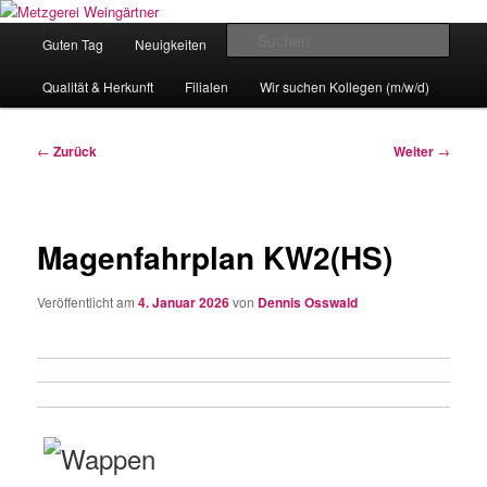
Zum
Eislingens leckere Adresse
Inhalt
Hauptmenü
Such
Guten Tag
Neuigkeiten
unser Angebot
wechseln
Metzgerei Weingärtner
Qualität & Herkunft
Filialen
Wir suchen Kollegen (m/w/d)
Beitragsnavigation
←
Zurück
Weiter
→
Magenfahrplan KW2(HS)
Veröffentlicht am
4. Januar 2026
von
Dennis Osswald