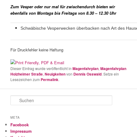
Zum Vesper oder nur mal für zwischendurch bieten wir
ebenfalls von Montags bis Freitags von 8.30 – 12.30 Uhr
Schwäbische Vesperwecken überbacken nach Art des Haus
Für Druckfehler keine Haftung
Dieser Eintrag wurde veröffentlicht in
Magenfahrplan
,
Magenfahrplan
Holzheimer Straße
,
Neuigkeiten
von
Dennis Osswald
. Setze ein
Lesezeichen zum
Permalink
.
S
u
c
h
META
e
Facebook
n
Impressum