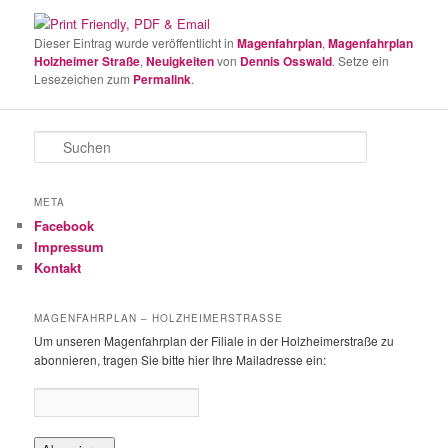
Dieser Eintrag wurde veröffentlicht in
Magenfahrplan
,
Magenfahrplan
Holzheimer Straße
,
Neuigkeiten
von
Dennis Osswald
. Setze ein
Lesezeichen zum
Permalink
.
S
u
c
h
META
e
Facebook
n
Impressum
Kontakt
MAGENFAHRPLAN – HOLZHEIMERSTRASSE
Um unseren Magenfahrplan der Filiale in der Holzheimerstraße zu
abonnieren, tragen Sie bitte hier Ihre Mailadresse ein: