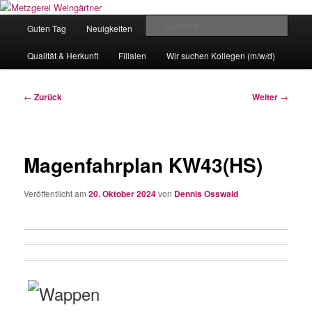
Zum
Eislingens leckere Adresse
Inhalt
Hauptmenü
Such
Guten Tag
Neuigkeiten
unser Angebot
wechseln
Metzgerei Weingärtner
Qualität & Herkunft
Filialen
Wir suchen Kollegen (m/w/d)
Beitragsnavigation
←
Zurück
Weiter
→
Magenfahrplan KW43(HS)
Veröffentlicht am
20. Oktober 2024
von
Dennis Osswald