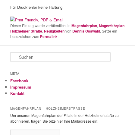
Für Druckfehler keine Haftung
Dieser Eintrag wurde veröffentlicht in
Magenfahrplan
,
Magenfahrplan
Holzheimer Straße
,
Neuigkeiten
von
Dennis Osswald
. Setze ein
Lesezeichen zum
Permalink
.
S
u
c
h
META
e
Facebook
n
Impressum
Kontakt
MAGENFAHRPLAN – HOLZHEIMERSTRASSE
Um unseren Magenfahrplan der Filiale in der Holzheimerstraße zu
abonnieren, tragen Sie bitte hier Ihre Mailadresse ein: