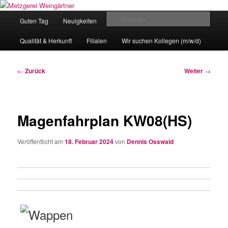
Zum
Eislingens leckere Adresse
Inhalt
Hauptmenü
Such
Guten Tag
Neuigkeiten
unser Angebot
wechseln
Metzgerei Weingärtner
Qualität & Herkunft
Filialen
Wir suchen Kollegen (m/w/d)
Beitragsnavigation
←
Zurück
Weiter
→
Magenfahrplan KW08(HS)
Veröffentlicht am
18. Februar 2024
von
Dennis Osswald