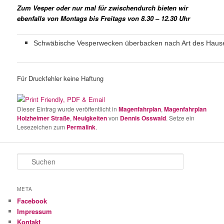
Zum Vesper oder nur mal für zwischendurch bieten wir
ebenfalls von Montags bis Freitags von 8.30 – 12.30 Uhr
Schwäbische Vesperwecken überbacken nach Art des Haus
Für Druckfehler keine Haftung
Dieser Eintrag wurde veröffentlicht in
Magenfahrplan
,
Magenfahrplan
Holzheimer Straße
,
Neuigkeiten
von
Dennis Osswald
. Setze ein
Lesezeichen zum
Permalink
.
S
u
c
h
META
e
Facebook
n
Impressum
Kontakt