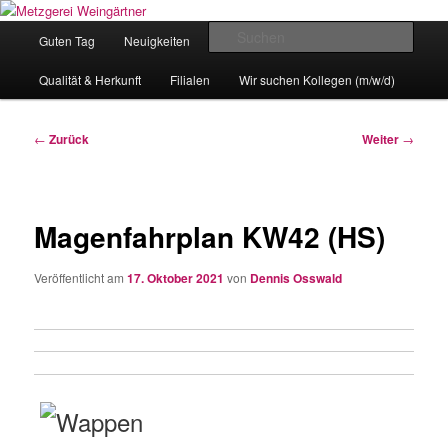
Zum
Eislingens leckere Adresse
Inhalt
Hauptmenü
Such
Guten Tag
Neuigkeiten
unser Angebot
wechseln
Metzgerei Weingärtner
Qualität & Herkunft
Filialen
Wir suchen Kollegen (m/w/d)
Beitragsnavigation
←
Zurück
Weiter
→
Magenfahrplan KW42 (HS)
Veröffentlicht am
17. Oktober 2021
von
Dennis Osswald