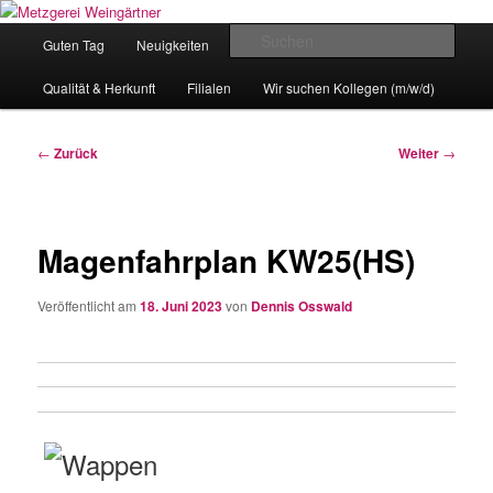
Zum
Eislingens leckere Adresse
Inhalt
Hauptmenü
Such
Guten Tag
Neuigkeiten
unser Angebot
wechseln
Metzgerei Weingärtner
Qualität & Herkunft
Filialen
Wir suchen Kollegen (m/w/d)
Beitragsnavigation
←
Zurück
Weiter
→
Magenfahrplan KW25(HS)
Veröffentlicht am
18. Juni 2023
von
Dennis Osswald