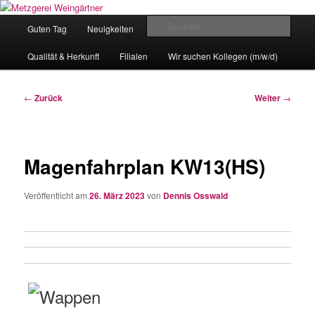
Zum
Eislingens leckere Adresse
Inhalt
Hauptmenü
Such
Guten Tag
Neuigkeiten
unser Angebot
wechseln
Metzgerei Weingärtner
Qualität & Herkunft
Filialen
Wir suchen Kollegen (m/w/d)
Beitragsnavigation
←
Zurück
Weiter
→
Magenfahrplan KW13(HS)
Veröffentlicht am
26. März 2023
von
Dennis Osswald