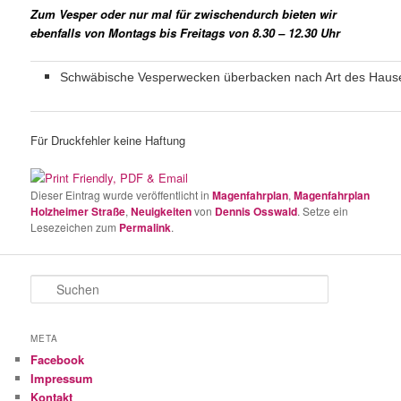
Zum Vesper oder nur mal für zwischendurch bieten wir
ebenfalls von Montags bis Freitags von 8.30 – 12.30 Uhr
Schwäbische Vesperwecken überbacken nach Art des Haus
Für Druckfehler keine Haftung
Dieser Eintrag wurde veröffentlicht in
Magenfahrplan
,
Magenfahrplan
Holzheimer Straße
,
Neuigkeiten
von
Dennis Osswald
. Setze ein
Lesezeichen zum
Permalink
.
S
u
c
h
META
e
Facebook
n
Impressum
Kontakt